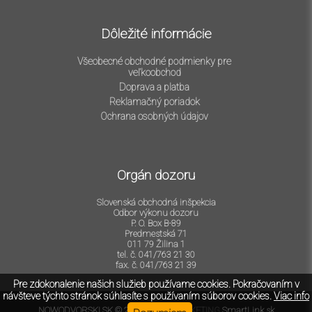
Dôležité informácie
Všeobecné obchodné podmienky pre
veľkoobchod
Doprava a platba
Reklamačný poriadok
Ochrana osobných údajov
Orgán dozoru
Slovenská obchodná inšpekcia
Odbor výkonu dozoru
P. O. Box B-89
Predmestská 71
011 79 Žilina 1
tel. č. 041/763 21 30
fax. č. 041/763 21 39
Pre zdokonalenie našich služieb používame cookies. Pokračovaním v
návšteve týchto stránok súhlasíte s používaním súborov cookies.
Viac info
NOWODVORSKI.SK © 2026 -
SEO&MARKETING
SmartLink.sk