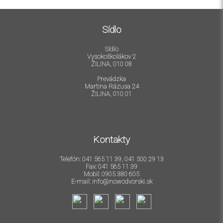
Sídlo
Sídlo
Vysokoškolákov 2
ŽILINA, 010 08
Prevádzka
Martina Rázusa 24
ŽILINA, 010 01
Kontakty
Telefón: 041 565 11 39, 041 500 29 13
Fax: 041 565 11 39
Mobil: 0905 380 605
E-mail: info@nowodvorski.sk