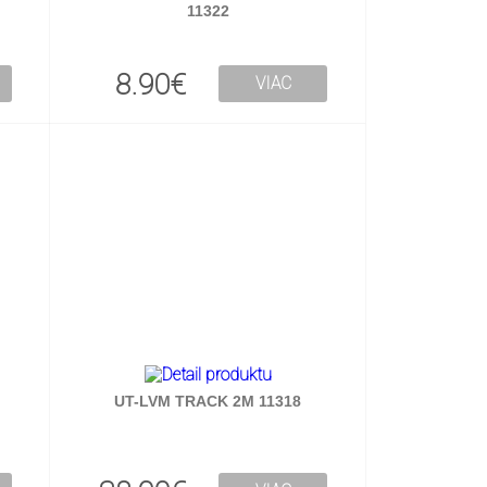
11322
8.90€
VIAC
UT-LVM TRACK 2M 11318