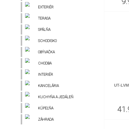
9.
EXTERIÉR
TERASA
SPÁLŇA
SCHODISKO
OBÝVAČKA
CHODBA
INTERIÉR
UT-LVM
KANCELÁRIA
KUCHYŇA A JEDÁLEŇ
41.
KÚPEĽŇA
ZÁHRADA