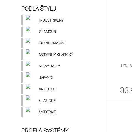
PODĽA ŠTÝLU
INDUSTRIÁLNY
GLAMOUR
ŠKANDINÁVSKY
MODERNÝ KLASICKÝ
UT-L
NEWYORSKÝ
JAPANDI
33.
ART DECO
KLASICKÉ
MODERNÉ
PROFI A SYSTÉMY