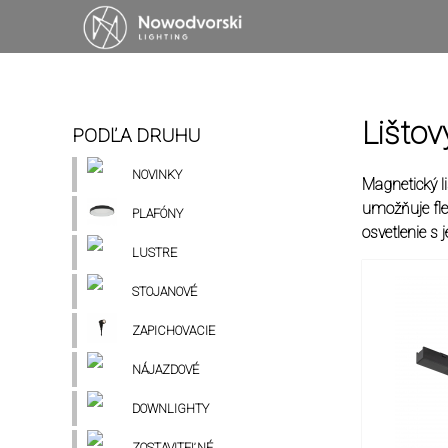
Lišto
PODĽA DRUHU
NOVINKY
Magnetický l
umožňuje flex
PLAFÓNY
osvetlenie s
LUSTRE
STOJANOVÉ
ZAPICHOVACIE
NÁJAZDOVÉ
DOWNLIGHTY
ZOSTAVITEĽNÉ