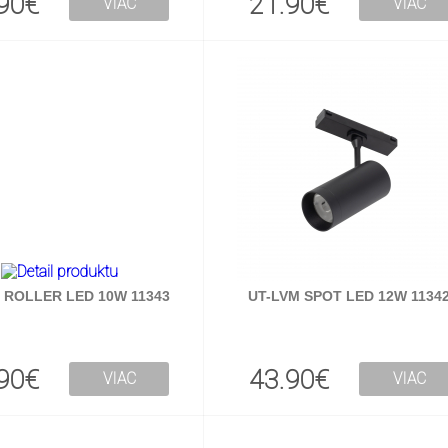
90€
21.90€
VIAC
VIAC
 ROLLER LED 10W 11343
UT-LVM SPOT LED 12W 1134
90€
43.90€
VIAC
VIAC