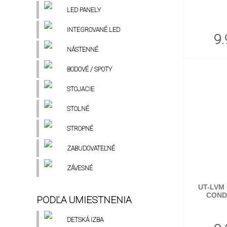
LED PANELY
INTEGROVANÉ LED
9.
NÁSTENNÉ
BODOVÉ / SPOTY
STOJACIE
STOLNÉ
STROPNÉ
ZABUDOVATEĽNÉ
ZÁVESNÉ
UT-LVM
COND
PODĽA UMIESTNENIA
DETSKÁ IZBA