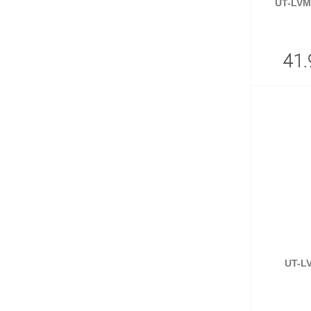
UT-LVM
41.
UT-L