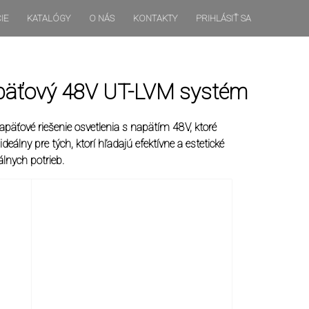
IE
KATALÓGY
O NÁS
KONTAKTY
PRIHLÁSIŤ SA
apäťový 48V UT-LVM systém
äťové riešenie osvetlenia s napätím 48V, ktoré
deálny pre tých, ktorí hľadajú efektívne a estetické
lnych potrieb.