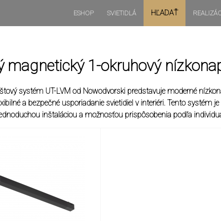
HĽADAŤ
ESHOP
SVIETIDLÁ
REALIZÁC
vý magnetický 1-okruhový nízkon
ištový systém UT-LVM od Nowodvorski predstavuje moderné nízkonap
ibilné a bezpečné usporiadanie svietidiel v interiéri. Tento systém je i
 jednoduchou inštaláciou a možnosťou prispôsobenia podľa individuá