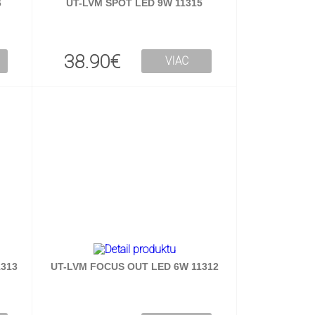
6
UT-LVM SPOT LED 9W 11315
38.90€
VIAC
313
UT-LVM FOCUS OUT LED 6W 11312