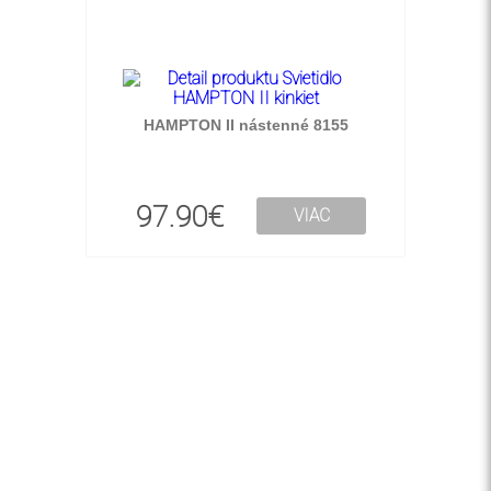
HAMPTON II nástenné 8155
97.90€
VIAC