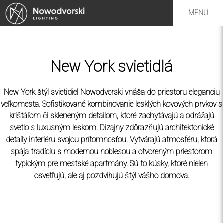
MENU
New York svietidlá
New York štýl svietidiel Nowodvorski vnáša do priestoru eleganciu
veľkomesta. Sofistikované kombinovanie lesklých kovových prvkov s
krištáľom či skleneným detailom, ktoré zachytávajú a odrážajú
svetlo s luxusným leskom. Dizajny zdôrazňujú architektonické
detaily interiéru svojou prítomnosťou. Vytvárajú atmosféru, ktorá
spája tradíciu s modernou noblesou a otvoreným priestorom
typickým pre mestské apartmány. Sú to kúsky, ktoré nielen
osvetľujú, ale aj pozdvihujú štýl vášho domova.