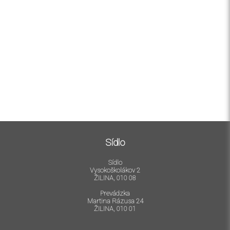
Sídlo
Sídlo
Vysokoškolákov 2
ŽILINA, 010 08
Prevádzka
Martina Rázusa 24
ŽILINA, 010 01