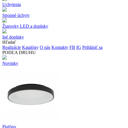
Uchytenia
Stropné úchyty
Žiarovky LED a doplnky
Iné doplnky
Hľadať
Realizácie
Katalógy
O nás
Kontakty
FB
IG
Prihlásiť sa
PODĽA DRUHU
Novinky
Plafóny