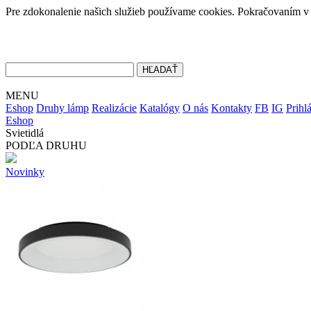
Pre zdokonalenie našich služieb používame cookies. Pokračovaním v 
MENU
Eshop
Druhy lámp
Realizácie
Katalógy
O nás
Kontakty
FB
IG
Prihlá
Eshop
Svietidlá
PODĽA DRUHU
Novinky