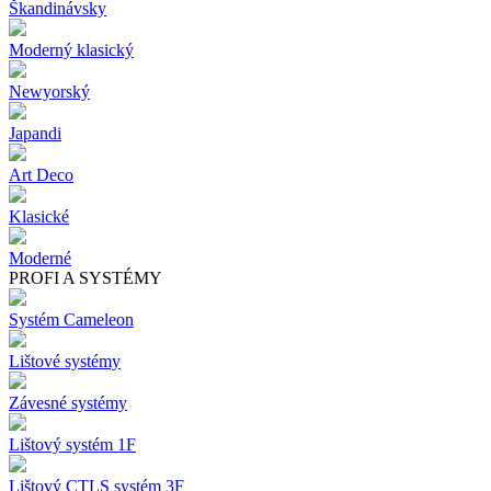
Škandinávsky
Moderný klasický
Newyorský
Japandi
Art Deco
Klasické
Moderné
PROFI A SYSTÉMY
Systém Cameleon
Lištové systémy
Závesné systémy
Lištový systém 1F
Lištový CTLS systém 3F