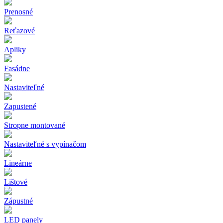
Prenosné
Reťazové
Apliky
Fasádne
Nastaviteľné
Zapustené
Stropne montované
Nastaviteľné s vypínačom
Lineárne
Lištové
Zápustné
LED panely