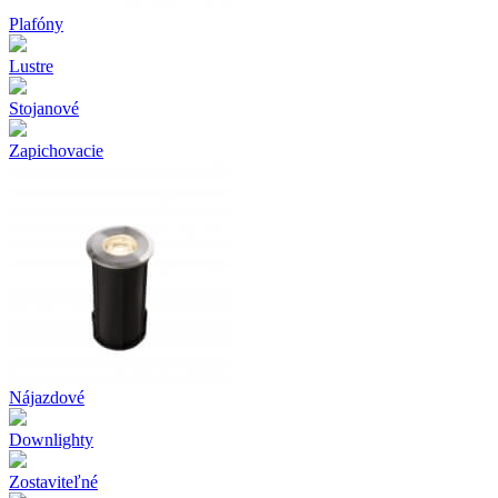
Plafóny
Lustre
Stojanové
Zapichovacie
Nájazdové
Downlighty
Zostaviteľné