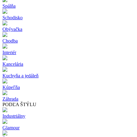
Spálňa
Schodisko
Obývačka
Chodba
Interiér
Kancelária
Kuchyňa a jedáleň
Kúpeľňa
Záhrada
PODĽA ŠTÝLU
Industriálny
Glamour