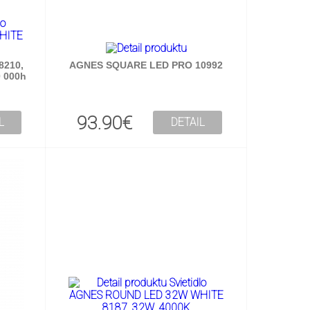
8210,
AGNES SQUARE LED PRO 10992
0 000h
93.90€
L
DETAIL