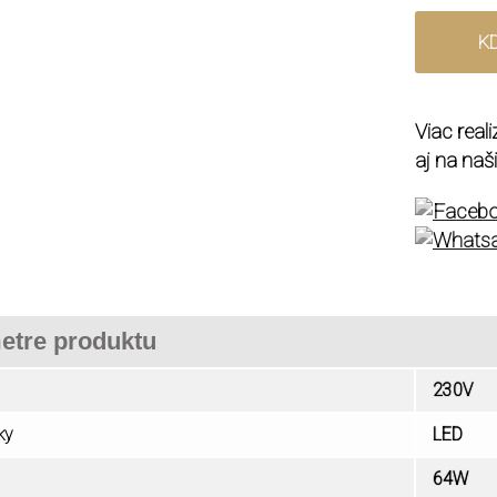
K
Viac real
aj na naš
etre produktu
230V
ky
LED
64W