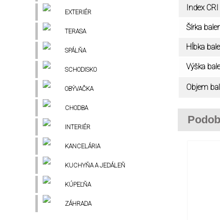
Index CRI
EXTERIÉR
Šírka bale
TERASA
Hĺbka bale
SPÁLŇA
Výška bal
SCHODISKO
Objem bal
OBÝVAČKA
CHODBA
Podob
INTERIÉR
KANCELÁRIA
KUCHYŇA A JEDÁLEŇ
KÚPEĽŇA
ZÁHRADA