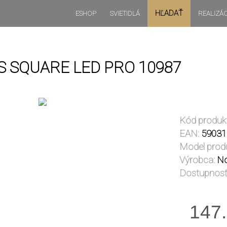
HĽADAŤ
ESHOP
SVIETIDLÁ
REALIZÁC
 SQUARE LED PRO 10987
Kód produk
EAN:
59031
Model prod
Výrobca:
No
Dostupnosť
147