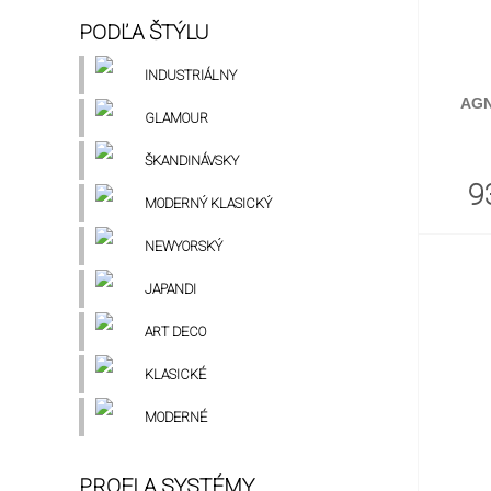
PODĽA ŠTÝLU
INDUSTRIÁLNY
AGN
GLAMOUR
ŠKANDINÁVSKY
9
MODERNÝ KLASICKÝ
NEWYORSKÝ
JAPANDI
ART DECO
KLASICKÉ
MODERNÉ
PROFI A SYSTÉMY