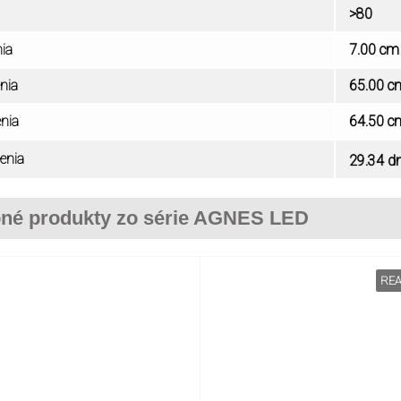
>
80
nia
7.00 cm
nia
65.00 c
enia
64.50 c
enia
29.34 
né produkty zo série AGNES LED
REA