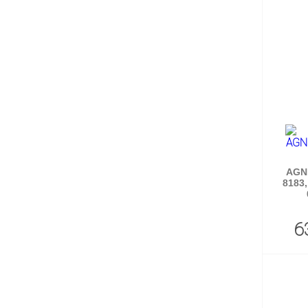
AGN
8183,
6