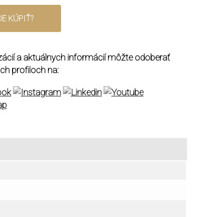
DE KÚPIŤ?
izácií a aktuálnych informácií môžte odoberať
ich profiloch na: