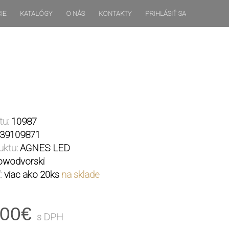
IE
KATALÓGY
O NÁS
KONTAKTY
PRIHLÁSIŤ SA
tu:
10987
39109871
uktu:
AGNES LED
wodvorski
:
viac ako 20ks
na sklade
.00€
s DPH