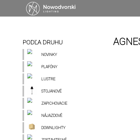
AGNES
PODĽA DRUHU
NOVINKY
PLAFÓNY
LUSTRE
STOJANOVÉ
ZAPICHOVACIE
NÁJAZDOVÉ
DOWNLIGHTY
ZOSTAVITEĽNÉ