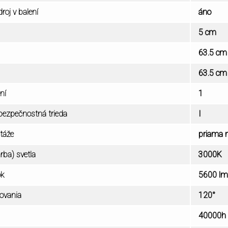
roj v balení
áno
5 cm
63.5 cm
63.5 cm
ní
1
 bezpečnostná trieda
I
táže
priama 
arba) svetla
3000K
ok
5600 lm
rovania
120°
40000h