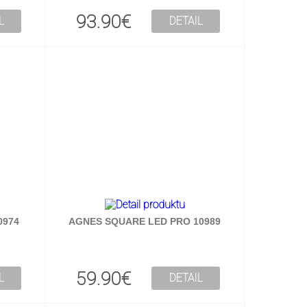
93.90€
L
DETAIL
0974
AGNES SQUARE LED PRO 10989
59.90€
L
DETAIL