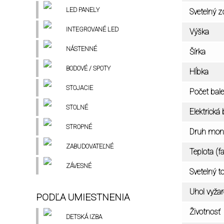
LED PANELY
Svetelný zd
INTEGROVANÉ LED
Výška
NÁSTENNÉ
Šírka
BODOVÉ / SPOTY
Hĺbka
STOJACIE
Počet bale
STOLNÉ
Elektrická
STROPNÉ
Druh mon
ZABUDOVATEĽNÉ
Teplota (f
ZÁVESNÉ
Svetelný t
Uhol vyža
PODĽA UMIESTNENIA
Životnosť
DETSKÁ IZBA