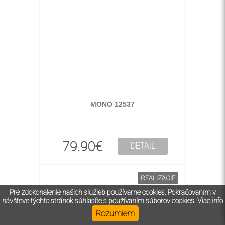
MONO 12537
79.90€
DETAIL
REALIZÁCIE
Pre zdokonalenie našich služieb používame cookies. Pokračovaním v
návšteve týchto stránok súhlasíte s používaním súborov cookies.
Viac info
Rozumiem