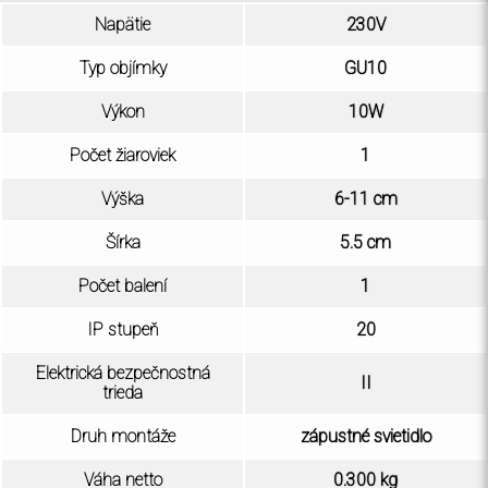
Napätie
230V
Typ objímky
GU10
Výkon
10W
Počet žiaroviek
1
Výška
6-11 cm
Šírka
5.5 cm
Počet balení
1
IP stupeň
20
Elektrická bezpečnostná
II
trieda
Druh montáže
zápustné svietidlo
Váha netto
0.300 kg