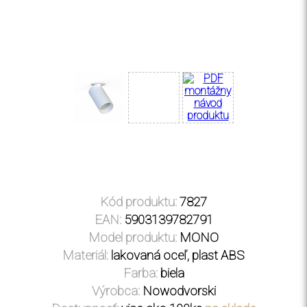
Kód produktu:
7827
EAN:
5903139782791
Model produktu:
MONO
Materiál:
lakovaná oceľ
,
plast ABS
Farba:
biela
Výrobca:
Nowodvorski