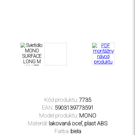
Kód produktu:
7735
EAN:
5903139773591
Model produktu:
MONO
Materiál:
lakovaná oceľ
,
plast ABS
Farba:
biela