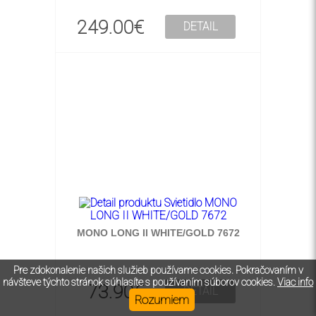
249.00€
DETAIL
MONO LONG II WHITE/GOLD 7672
Pre zdokonalenie našich služieb používame cookies. Pokračovaním v
návšteve týchto stránok súhlasíte s používaním súborov cookies.
Viac info
73.90€
DETAIL
Rozumiem