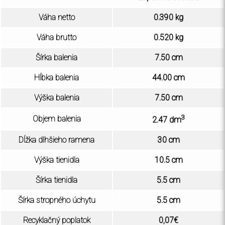
Váha netto
0.390 kg
Váha brutto
0.520 kg
Šírka balenia
7.50 cm
Hĺbka balenia
44.00 cm
Výška balenia
7.50 cm
3
Objem balenia
2.47 dm
Dĺžka dlhšieho ramena
30 cm
Výška tienidla
10.5 cm
Šírka tienidla
5.5 cm
Šírka stropného úchytu
5.5 cm
Recyklačný poplatok
0,07€