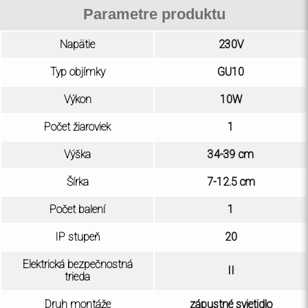
Parametre produktu
Napätie
230V
Typ objímky
GU10
Výkon
10W
Počet žiaroviek
1
Výška
34-39 cm
Šírka
7-12.5 cm
Počet balení
1
IP stupeň
20
Elektrická bezpečnostná
II
trieda
Druh montáže
zápustné svietidlo